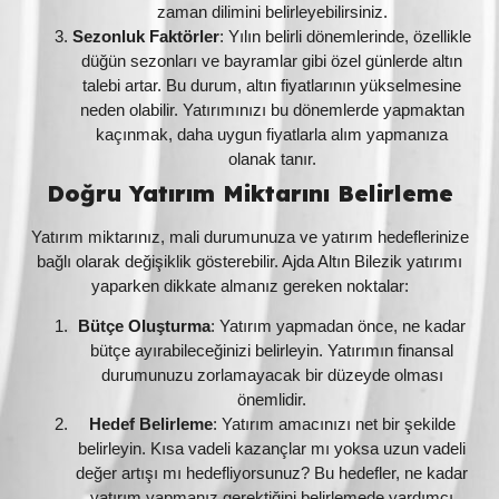
zaman dilimini belirleyebilirsiniz.
Sezonluk Faktörler
: Yılın belirli dönemlerinde, özellikle
düğün sezonları ve bayramlar gibi özel günlerde altın
talebi artar. Bu durum, altın fiyatlarının yükselmesine
neden olabilir. Yatırımınızı bu dönemlerde yapmaktan
kaçınmak, daha uygun fiyatlarla alım yapmanıza
olanak tanır.
Doğru Yatırım Miktarını Belirleme
Yatırım miktarınız, mali durumunuza ve yatırım hedeflerinize
bağlı olarak değişiklik gösterebilir. Ajda Altın Bilezik yatırımı
yaparken dikkate almanız gereken noktalar:
Bütçe Oluşturma
: Yatırım yapmadan önce, ne kadar
bütçe ayırabileceğinizi belirleyin. Yatırımın finansal
durumunuzu zorlamayacak bir düzeyde olması
önemlidir.
Hedef Belirleme
: Yatırım amacınızı net bir şekilde
belirleyin. Kısa vadeli kazançlar mı yoksa uzun vadeli
değer artışı mı hedefliyorsunuz? Bu hedefler, ne kadar
yatırım yapmanız gerektiğini belirlemede yardımcı