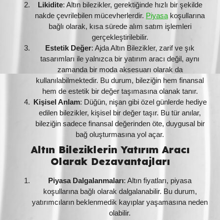
Likidite
: Altın bilezikler, gerektiğinde hızlı bir şekilde
nakde çevrilebilen mücevherlerdir.
Piyasa
koşullarına
bağlı olarak, kısa sürede alım satım işlemleri
gerçekleştirilebilir.
Estetik Değer
: Ajda Altın Bilezikler, zarif ve şık
tasarımları ile yalnızca bir yatırım aracı değil, aynı
zamanda bir moda aksesuarı olarak da
kullanılabilmektedir. Bu durum, bileziğin hem finansal
hem de estetik bir değer taşımasına olanak tanır.
Kişisel Anlam
: Düğün, nişan gibi özel günlerde hediye
edilen bilezikler, kişisel bir değer taşır. Bu tür anılar,
bileziğin sadece finansal değerinden öte, duygusal bir
bağ oluşturmasına yol açar.
Altın Bileziklerin Yatırım Aracı
Olarak Dezavantajları
Piyasa Dalgalanmaları
: Altın fiyatları, piyasa
koşullarına bağlı olarak dalgalanabilir. Bu durum,
yatırımcıların beklenmedik kayıplar yaşamasına neden
olabilir.