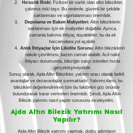
Hırsızlık Riski
: Fiziksel bir varlık olan altın bilezikler,
çalınma riski taşır. Bu nedenle, güvenli bir şekilde
saklanması ve sigortalanması önemlidir.
Depolama ve Bakım Maliyetleri
: Altın bileziklerin
saklanması için ek maliyetler doğabilir. Ayrıca,
zamanla bakıma ihtiyaç duyabilirler; bu da ek
harcamalara yol açabilir.
Anlık İhtiyaçlar İçin Likidite Sorunu
: Altın bileziklerin
nakde çevrilmesi, bazen zaman alabilir. Acil nakit
ihtiyacı durumunda, bileziğin satışı istenilen hızda
gerçekleşmeyebilir.
Sonuç olarak, Ajda Altın Bilezikler, yatırım aracı olarak belirli
avantajlar ve dezavantajlar sunmaktadır. Yatırımcıların, bu
bilezikleri değerlendirirken tüm bu faktörleri göz önünde
bulundurarak karar vermeleri önemlidir. Şimdi, Ajda Altın
Bilezik yatırımı nasıl yapılır sorusunu inceleyelim.
Ajda Altın Bilezik Yatırımı Nasıl
Yapılır?
Ajda Altın Bilezik yatırımı yapmak, doğru adımların