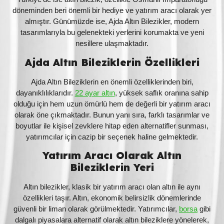
döneminden beri önemli bir hediye ve yatırım aracı olarak yer
almıştır. Günümüzde ise, Ajda Altın Bilezikler, modern
tasarımlarıyla bu gelenekteki yerlerini korumakta ve yeni
nesillere ulaşmaktadır.
Ajda Altın Bileziklerin Özellikleri
Ajda Altın Bileziklerin en önemli özelliklerinden biri,
dayanıklılıklarıdır.
22 ayar altın
, yüksek saflık oranına sahip
olduğu için hem uzun ömürlü hem de değerli bir yatırım aracı
olarak öne çıkmaktadır. Bunun yanı sıra, farklı tasarımlar ve
boyutlar ile kişisel zevklere hitap eden alternatifler sunması,
yatırımcılar için cazip bir seçenek haline gelmektedir.
Yatırım Aracı Olarak Altın
Bileziklerin Yeri
Altın bilezikler, klasik bir yatırım aracı olan altın ile aynı
özellikleri taşır. Altın, ekonomik belirsizlik dönemlerinde
güvenli bir liman olarak görülmektedir. Yatırımcılar,
borsa
gibi
dalgalı piyasalara alternatif olarak altın bileziklere yönelerek,