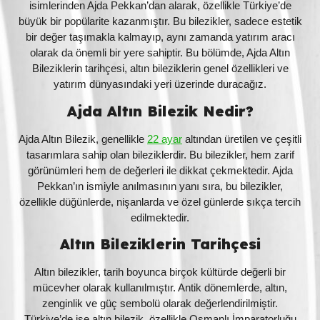
isimlerinden Ajda Pekkan’dan alarak, özellikle Türkiye’de
büyük bir popülarite kazanmıştır. Bu bilezikler, sadece estetik
bir değer taşımakla kalmayıp, aynı zamanda yatırım aracı
olarak da önemli bir yere sahiptir. Bu bölümde, Ajda Altın
Bileziklerin tarihçesi, altın bileziklerin genel özellikleri ve
yatırım dünyasındaki yeri üzerinde duracağız.
Ajda Altın Bilezik Nedir?
Ajda Altın Bilezik, genellikle
22 ayar
altından üretilen ve çeşitli
tasarımlara sahip olan bileziklerdir. Bu bilezikler, hem zarif
görünümleri hem de değerleri ile dikkat çekmektedir. Ajda
Pekkan’ın ismiyle anılmasının yanı sıra, bu bilezikler,
özellikle düğünlerde, nişanlarda ve özel günlerde sıkça tercih
edilmektedir.
Altın Bileziklerin Tarihçesi
Altın bilezikler, tarih boyunca birçok kültürde değerli bir
mücevher olarak kullanılmıştır. Antik dönemlerde, altın,
zenginlik ve güç sembolü olarak değerlendirilmiştir.
Türkiye’de ise altın bilezik, özellikle Osmanlı İmparatorluğu