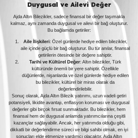
Duygusal ve Ailevi Değer
Ajda Altın Bilezikler, sadece finansal bir değer taşımakla
kalmaz, aynı zamanda duygusal ve ailevi bir bağ oluşturur.
Bu bağlamda getiriler:
Aile İlişkileri
: Özel günlerde hediye edilen bilezikler,
aile içinde güçlü bir bağ oluşturur. Bu tür anılar, finansal
getirilerin ötesinde bir değere sahiptir.
Tarihi ve Kültürel Değer
: Altın bilezikler, Türk
kültüründe önemli bir yere sahiptir. Özellikle
düğünlerde, nişanlarda ve özel günlerde hediye edilen
bu bilezikler, kültürel bir miras olarak da
değerlendirilebilir.
Sonuç olarak, Ajda Altın Bilezik yatırımı, uzun vadeli getiri
potansiyeli, likidite avantajı, enflasyon koruması ve duygusal
değerler gibi birçok fırsat sunmaktadır. Bu bilezikler, hem
finansal hem de duygusal anlamda yatırımcılarına çeşitli
kazançlar sağlayabilir. Ancak, her yatırımda olduğu gibi,
dikkatli bir değerlendirme süreci ve bilgi sahibi olmak, en iyi
sonuçları elde etmenize yardımcı olacaktır. Ajda Altın