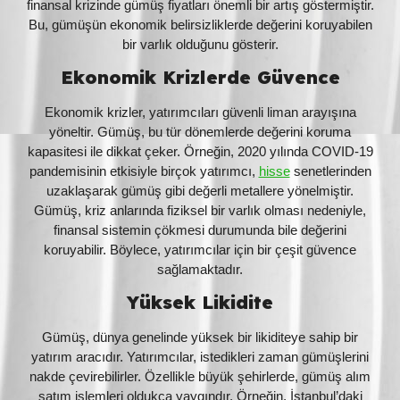
finansal krizinde gümüş fiyatları önemli bir artış göstermiştir.
Bu, gümüşün ekonomik belirsizliklerde değerini koruyabilen
bir varlık olduğunu gösterir.
Ekonomik Krizlerde Güvence
Ekonomik krizler, yatırımcıları güvenli liman arayışına
yöneltir. Gümüş, bu tür dönemlerde değerini koruma
kapasitesi ile dikkat çeker. Örneğin, 2020 yılında COVID-19
pandemisinin etkisiyle birçok yatırımcı,
hisse
senetlerinden
uzaklaşarak gümüş gibi değerli metallere yönelmiştir.
Gümüş, kriz anlarında fiziksel bir varlık olması nedeniyle,
finansal sistemin çökmesi durumunda bile değerini
koruyabilir. Böylece, yatırımcılar için bir çeşit güvence
sağlamaktadır.
Yüksek Likidite
Gümüş, dünya genelinde yüksek bir likiditeye sahip bir
yatırım aracıdır. Yatırımcılar, istedikleri zaman gümüşlerini
nakde çevirebilirler. Özellikle büyük şehirlerde, gümüş alım
satım işlemleri oldukça yaygındır. Örneğin, İstanbul’daki