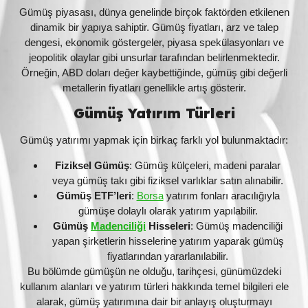
Gümüş piyasası, dünya genelinde birçok faktörden etkilenen
dinamik bir yapıya sahiptir. Gümüş fiyatları, arz ve talep
dengesi, ekonomik göstergeler, piyasa spekülasyonları ve
jeopolitik olaylar gibi unsurlar tarafından belirlenmektedir.
Örneğin, ABD doları değer kaybettiğinde, gümüş gibi değerli
metallerin fiyatları genellikle artış gösterir.
Gümüş Yatırım Türleri
Gümüş yatırımı yapmak için birkaç farklı yol bulunmaktadır:
Fiziksel Gümüş
: Gümüş külçeleri, madeni paralar
veya gümüş takı gibi fiziksel varlıklar satın alınabilir.
Gümüş ETF’leri
:
Borsa
yatırım fonları aracılığıyla
gümüşe dolaylı olarak yatırım yapılabilir.
Gümüş
Madenciliği
Hisseleri
: Gümüş madenciliği
yapan şirketlerin hisselerine yatırım yaparak gümüş
fiyatlarından yararlanılabilir.
Bu bölümde gümüşün ne olduğu, tarihçesi, günümüzdeki
kullanım alanları ve yatırım türleri hakkında temel bilgileri ele
alarak, gümüş yatırımına dair bir anlayış oluşturmayı