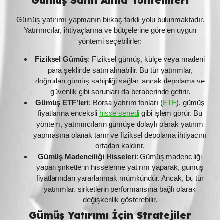
Gümüş Satın Alma Yöntemleri
Gümüş yatırımı yapmanın birkaç farklı yolu bulunmaktadır.
Yatırımcılar, ihtiyaçlarına ve bütçelerine göre en uygun
yöntemi seçebilirler:
Fiziksel Gümüş
: Fiziksel gümüş, külçe veya madeni
para şeklinde satın alınabilir. Bu tür yatırımlar,
doğrudan gümüş sahipliği sağlar, ancak depolama ve
güvenlik gibi sorunları da beraberinde getirir.
Gümüş ETF’leri
: Borsa yatırım fonları (
ETF
), gümüş
fiyatlarına endeksli
hisse senedi
gibi işlem görür. Bu
yöntem, yatırımcıların gümüşe dolaylı olarak yatırım
yapmasına olanak tanır ve fiziksel depolama ihtiyacını
ortadan kaldırır.
Gümüş Madenciliği Hisseleri
: Gümüş madenciliği
yapan şirketlerin hisselerine yatırım yaparak, gümüş
fiyatlarından yararlanmak mümkündür. Ancak, bu tür
yatırımlar, şirketlerin performansına bağlı olarak
değişkenlik gösterebilir.
Gümüş Yatırımı İçin Stratejiler