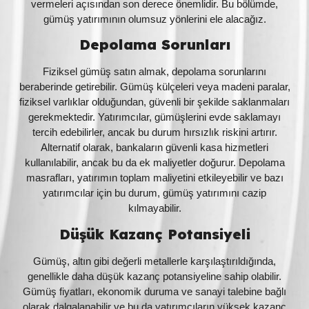
vermeleri açısından son derece önemlidir. Bu bölümde,
gümüş yatırımının olumsuz yönlerini ele alacağız.
Depolama Sorunları
Fiziksel gümüş satın almak, depolama sorunlarını
beraberinde getirebilir. Gümüş külçeleri veya madeni paralar,
fiziksel varlıklar olduğundan, güvenli bir şekilde saklanmaları
gerekmektedir. Yatırımcılar, gümüşlerini evde saklamayı
tercih edebilirler, ancak bu durum hırsızlık riskini artırır.
Alternatif olarak, bankaların güvenli kasa hizmetleri
kullanılabilir, ancak bu da ek maliyetler doğurur. Depolama
masrafları, yatırımın toplam maliyetini etkileyebilir ve bazı
yatırımcılar için bu durum, gümüş yatırımını cazip
kılmayabilir.
Düşük Kazanç Potansiyeli
Gümüş, altın gibi değerli metallerle karşılaştırıldığında,
genellikle daha düşük kazanç potansiyeline sahip olabilir.
Gümüş fiyatları, ekonomik duruma ve sanayi talebine bağlı
olarak dalgalanabilir ve bu da yatırımcıların yüksek kazanç