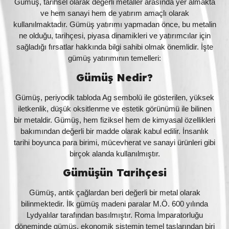
Gümüş, tarihsel olarak değerli metaller arasında yer almakta
ve hem sanayi hem de yatırım amaçlı olarak
kullanılmaktadır. Gümüş yatırımı yapmadan önce, bu metalin
ne olduğu, tarihçesi, piyasa dinamikleri ve yatırımcılar için
sağladığı fırsatlar hakkında bilgi sahibi olmak önemlidir. İşte
gümüş yatırımının temelleri:
Gümüş Nedir?
Gümüş, periyodik tabloda Ag sembolü ile gösterilen, yüksek
iletkenlik, düşük oksitlenme ve estetik görünümü ile bilinen
bir metaldir. Gümüş, hem fiziksel hem de kimyasal özellikleri
bakımından değerli bir madde olarak kabul edilir. İnsanlık
tarihi boyunca para birimi, mücevherat ve sanayi ürünleri gibi
birçok alanda kullanılmıştır.
Gümüşün Tarihçesi
Gümüş, antik çağlardan beri değerli bir metal olarak
bilinmektedir. İlk gümüş madeni paralar M.Ö. 600 yılında
Lydyalılar tarafından basılmıştır. Roma İmparatorluğu
döneminde gümüş, ekonomik sistemin temel taşlarından biri