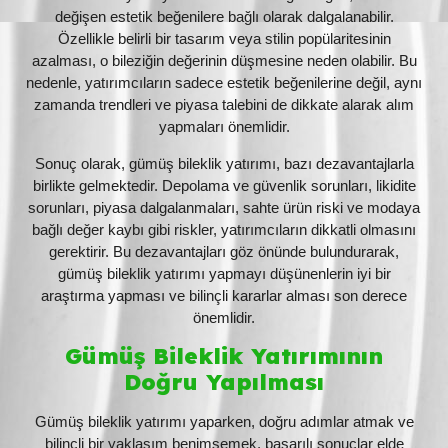
değişen estetik beğenilere bağlı olarak dalgalanabilir.
Özellikle belirli bir tasarım veya stilin popülaritesinin
azalması, o bileziğin değerinin düşmesine neden olabilir. Bu
nedenle, yatırımcıların sadece estetik beğenilerine değil, aynı
zamanda trendleri ve piyasa talebini de dikkate alarak alım
yapmaları önemlidir.
Sonuç olarak, gümüş bileklik yatırımı, bazı dezavantajlarla
birlikte gelmektedir. Depolama ve güvenlik sorunları, likidite
sorunları, piyasa dalgalanmaları, sahte ürün riski ve modaya
bağlı değer kaybı gibi riskler, yatırımcıların dikkatli olmasını
gerektirir. Bu dezavantajları göz önünde bulundurarak,
gümüş bileklik yatırımı yapmayı düşünenlerin iyi bir
araştırma yapması ve bilinçli kararlar alması son derece
önemlidir.
Gümüş Bileklik Yatırımının
Doğru Yapılması
Gümüş bileklik yatırımı yaparken, doğru adımlar atmak ve
bilinçli bir yaklaşım benimsemek, başarılı sonuçlar elde