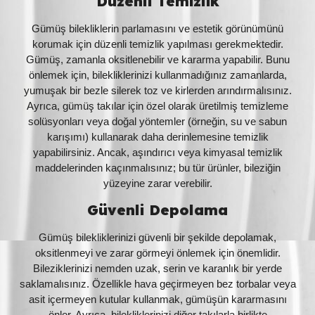
Düzenli Temizlik
Gümüş bilekliklerin parlamasını ve estetik görünümünü
korumak için düzenli temizlik yapılması gerekmektedir.
Gümüş, zamanla oksitlenebilir ve kararma yapabilir. Bunu
önlemek için, bilekliklerinizi kullanmadığınız zamanlarda,
yumuşak bir bezle silerek toz ve kirlerden arındırmalısınız.
Ayrıca, gümüş takılar için özel olarak üretilmiş temizleme
solüsyonları veya doğal yöntemler (örneğin, su ve sabun
karışımı) kullanarak daha derinlemesine temizlik
yapabilirsiniz. Ancak, aşındırıcı veya kimyasal temizlik
maddelerinden kaçınmalısınız; bu tür ürünler, bileziğin
yüzeyine zarar verebilir.
Güvenli Depolama
Gümüş bilekliklerinizi güvenli bir şekilde depolamak,
oksitlenmeyi ve zarar görmeyi önlemek için önemlidir.
Bileziklerinizi nemden uzak, serin ve karanlık bir yerde
saklamalısınız. Özellikle hava geçirmeyen bez torbalar veya
asit içermeyen kutular kullanmak, gümüşün kararmasını
önler. Ayrıca, bilekliklerinizi diğer takılarla birlikte