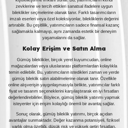
zevklerine ve tercih ettikleri sanatsal ifadelere uygun
bileklikler seçmelerine olanak tanır. Farklı tasarımcıların
imzalı eserleri veya özel koleksiyonlar, bilekliklerin değerini
artırabilir. Bu çeşitlilik, yatırımcıların sadece finansal kazanç
sağlamakla kalmayıp, aynı zamanda estetik bir deneyim
yaşamalarını da sağlar.
Kolay Erişim ve Satın Alma
Gümüş bileklikler, birçok yerel kuyumcudan, online
mağazalardan veya uluslararası platformlardan kolaylıkla
temin edilebilir. Bu, yatırımcıların istedikleri zaman ve yerde
gümüş bileklik satın alabilmelerine olanak tanır. Özellikle
online alışverişin yaygınlaşmasıyla birlikte, yatırımcılar farklı
fiyat ve tasarım seçeneklerini karşılaştırarak en iyi fırsatları
değerlendirebilirler. Böylece, gümüş bileklik yatırımı yapmak
isteyenler için erişim kolaylığı önemli bir avantaj sağlar.
Sonuç olarak, gümüş bileklik yatırımı, birçok açıdan
avantajlar sunmaktadır. Değer kazanma potansiyeli, fiziksel
varlık olma özelliği, düşük risk ve yüksek getiri fırsatları,