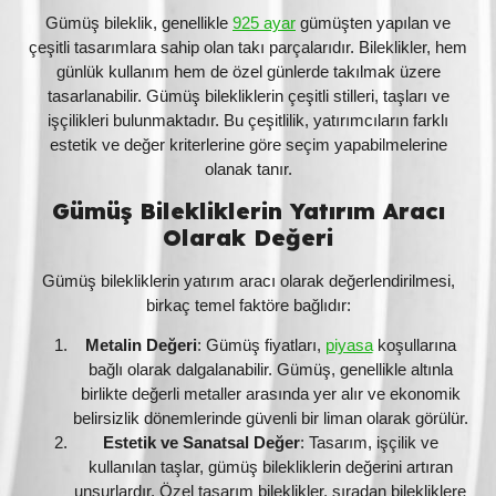
Gümüş bileklik, genellikle
925 ayar
gümüşten yapılan ve
çeşitli tasarımlara sahip olan takı parçalarıdır. Bileklikler, hem
günlük kullanım hem de özel günlerde takılmak üzere
tasarlanabilir. Gümüş bilekliklerin çeşitli stilleri, taşları ve
işçilikleri bulunmaktadır. Bu çeşitlilik, yatırımcıların farklı
estetik ve değer kriterlerine göre seçim yapabilmelerine
olanak tanır.
Gümüş Bilekliklerin Yatırım Aracı
Olarak Değeri
Gümüş bilekliklerin yatırım aracı olarak değerlendirilmesi,
birkaç temel faktöre bağlıdır:
Metalin Değeri
: Gümüş fiyatları,
piyasa
koşullarına
bağlı olarak dalgalanabilir. Gümüş, genellikle altınla
birlikte değerli metaller arasında yer alır ve ekonomik
belirsizlik dönemlerinde güvenli bir liman olarak görülür.
Estetik ve Sanatsal Değer
: Tasarım, işçilik ve
kullanılan taşlar, gümüş bilekliklerin değerini artıran
unsurlardır. Özel tasarım bileklikler, sıradan bilekliklere